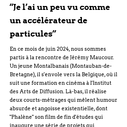
PHOTOS/VIDÉOS/PRESSE
“Je l’ai un peu vu comme 
RÉSEAUX SOCIAUX
un accélérateur de 
NEWSLETTER
particules”
CONTACTS
En ce mois de juin 2024, nous sommes 
NOS PARTENAIRES
partis à la rencontre de Jérémy Maucour. 
Un jeune Montalbanais (Montauban-de-
Bretagne), il s'envole vers la Belgique, où il 
suit une formation en cinéma à l'Institut 
des Arts de Diffusion. Là-bas, il réalise 
deux courts-métrages qui mêlent humour 
absurde et angoisse existentielle, dont 
"Phalène" son film de fin d'études qui 
inaugure une série de projets qui 